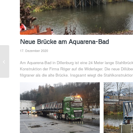
Neue Brücke am Aquarena-Bad
17. Dezember 2020
2 x 40 Jahre bei der
Am Aquarena-Bad in Dillenburg ist eine 24 Meter lange Stahlbrüc
Firma Röger
Konstruktion der Firma Röger auf die Widerlager. Die neue Dillüber
filigraner als die alte Brücke. Insgsamt wiegt die Stahlkonstrukti